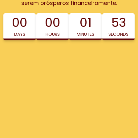
serem prósperos financeiramente.
00
00
01
53
DAYS
HOURS
MINUTES
SECONDS