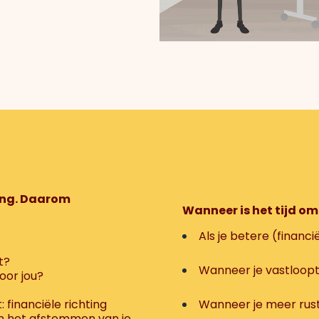
sing. Daarom
Wanneer is het tijd om 
Als je betere (financi
t?
Wanneer je vastloopt
oor jou?
: financiële richting
Wanneer je meer rust
en het afstemmen van je