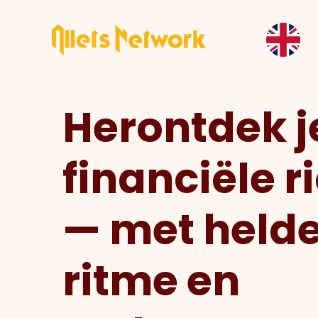
Herontdek j
financiële r
— met helde
ritme en