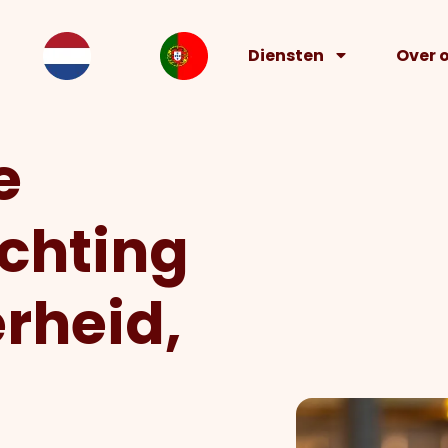
Diensten
Over 
e
ichting
rheid,