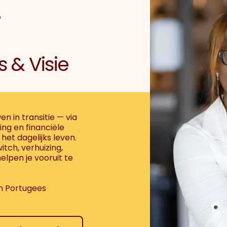
.
s & Visie
 in transitie — via
ng en financiële
 het dagelijks leven.
tch, verhuizing,
helpen je vooruit te
en Portugees